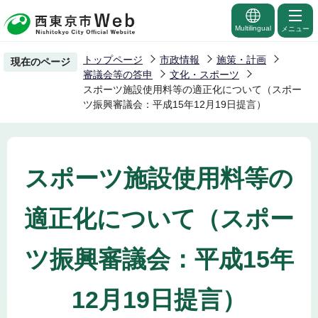
こ
の
Multilingual
メニュー
ペ
トップページ
市政情報
施策・計画
現在のページ
ー
審議会等の答申
文化・スポーツ
ジ
スポーツ施設使用料等の適正化について（スポー
ツ振興審議会：平成15年12月19日提言）
の
先
頭
で
スポーツ施設使用料等の
す
適正化について（スポー
ツ振興審議会：平成15年
12月19日提言）