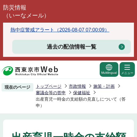
こ
防災情報
の
（いーなメール）
ペ
ー
熱中症警戒アラート（2026-08-07 07:00:09）
ジ
の
過去の配信情報一覧
先
頭
で
Multilingual
メニュー
す
トップページ
市政情報
施策・計画
現在のページ
審議会等の答申
保健福祉
出産育児一時金の支給額の見直しについて（答
申）