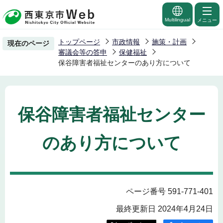
こ
の
Multilingual
メニュー
ペ
トップページ
市政情報
施策・計画
現在のページ
ー
審議会等の答申
保健福祉
ジ
保谷障害者福祉センターのあり方について
の
先
頭
保谷障害者福祉センター
で
す
のあり方について
ページ番号 591-771-401
最終更新日 2024年4月24日