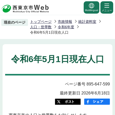
こ
の
Multilingual
メニュー
ペ
トップページ
市政情報
統計資料室
現在のページ
ー
人口・世帯数
令和6年度
ジ
令和6年5月1日現在人口
の
先
頭
令和6年5月1日現在人口
で
す
ページ番号 895-647-599
最終更新日 2026年6月18日