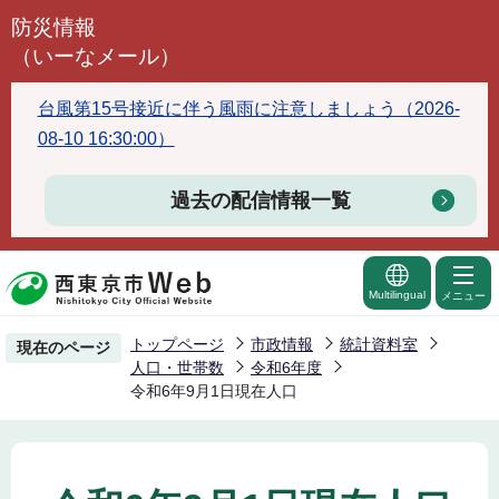
こ
防災情報
の
（いーなメール）
ペ
ー
台風第15号接近に伴う風雨に注意しましょう（2026-
ジ
08-10 16:30:00）
の
先
過去の配信情報一覧
頭
で
す
Multilingual
メニュー
トップページ
市政情報
統計資料室
現在のページ
人口・世帯数
令和6年度
令和6年9月1日現在人口