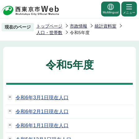
こ
の
Multilingual
メニュー
ペ
トップページ
市政情報
統計資料室
現在のページ
ー
人口・世帯数
令和5年度
ジ
の
先
令和5年度
頭
で
す
令和6年3月1日現在人口
令和6年2月1日現在人口
令和6年1月1日現在人口