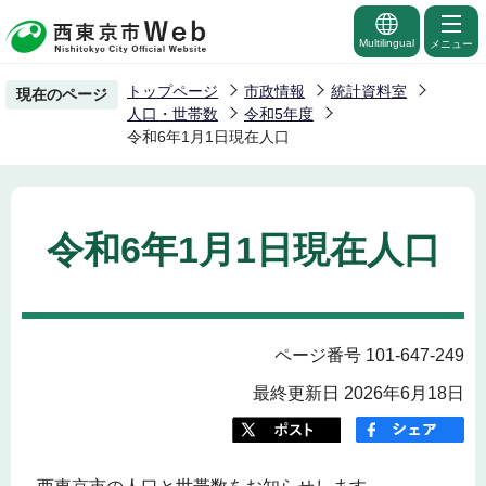
こ
の
Multilingual
メニュー
ペ
トップページ
市政情報
統計資料室
現在のページ
ー
人口・世帯数
令和5年度
ジ
令和6年1月1日現在人口
の
先
頭
令和6年1月1日現在人口
で
す
ページ番号 101-647-249
最終更新日 2026年6月18日