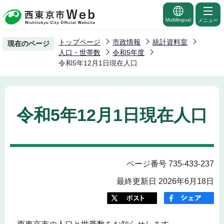
こ
の
Multilingual
メニュー
ペ
トップページ
市政情報
統計資料室
現在のページ
ー
人口・世帯数
令和5年度
ジ
令和5年12月1日現在人口
の
先
頭
令和5年12月1日現在人口
で
す
ページ番号 735-433-237
最終更新日 2026年6月18日