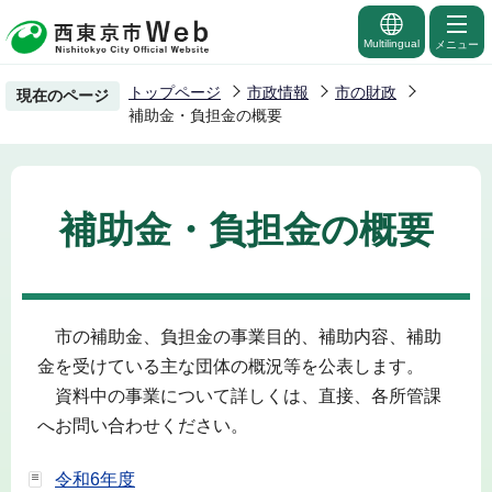
こ
の
Multilingual
メニュー
ペ
トップページ
市政情報
市の財政
現在のページ
ー
補助金・負担金の概要
ジ
の
先
補助金・負担金の概要
頭
で
す
市の補助金、負担金の事業目的、補助内容、補助
金を受けている主な団体の概況等を公表します。
資料中の事業について詳しくは、直接、各所管課
へお問い合わせください。
令和6年度