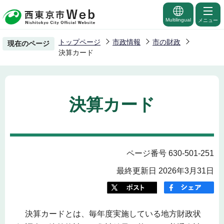
こ
の
Multilingual
メニュー
ペ
トップページ
市政情報
市の財政
現在のページ
ー
決算カード
ジ
の
先
決算カード
頭
で
す
ページ番号 630-501-251
最終更新日 2026年3月31日
決算カードとは、毎年度実施している地方財政状