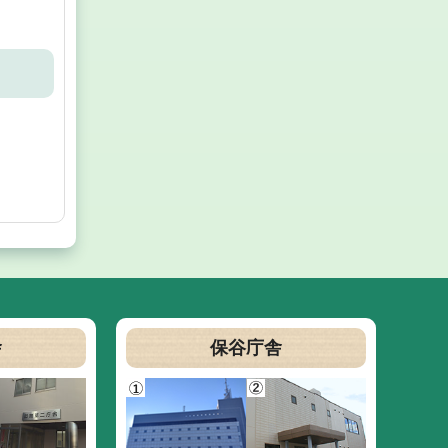
舎
保谷庁舎