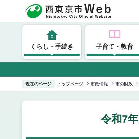
こ
の
ペ
ー
ジ
くらし・手続き
子育て・教育
の
先
頭
で
す
現在のページ
トップページ
市政情報
市の財政
令和7