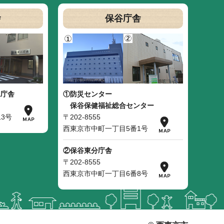
舎
保谷庁舎
二庁舎
①防災センター
保谷保健福祉総合センター
3号
〒202-8555
西東京市中町一丁目5番1号
②保谷東分庁舎
〒202-8555
西東京市中町一丁目6番8号