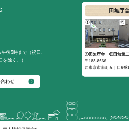
2
田無庁
ら午後5時まで（祝日、
①田無庁舎
②田無第
口を除く。）
〒188-8666
西東京市南町五丁目6番1
い合わせ