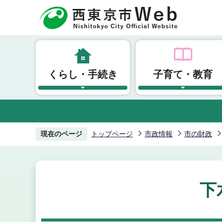
こ
の
ペ
ー
ジ
くらし・手続き
子育て・教育
の
先
頭
で
す
現在のページ
トップページ
市政情報
市の財政
下