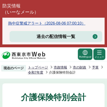
こ
防災情報
の
（いーなメール）
ペ
ー
熱中症警戒アラート（2026-08-06 07:00:10）
ジ
の
過去の配信情報一覧
先
頭
で
Multilingual
メニュー
す
トップページ
市政情報
市の財政
予算
現在のページ
令和7年度
介護保険特別会計
介護保険特別会計