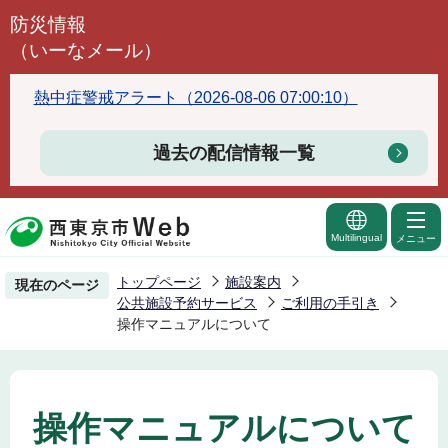
こ
防災情報
の
（いーなメール）
ペ
ー
熱中症警戒アラート（2026-08-06 07:00:10）
ジ
の
過去の配信情報一覧
先
頭
で
Multilingual
メニュー
す
トップページ
施設案内
現在のページ
公共施設予約サービス
ご利用の手引き
操作マニュアルについて
操作マニュアルについて