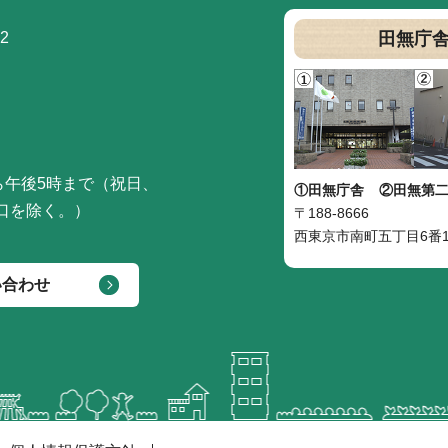
2
田無庁
ら午後5時まで（祝日、
①田無庁舎
②田無第
口を除く。）
〒188-8666
西東京市南町五丁目6番1
い合わせ