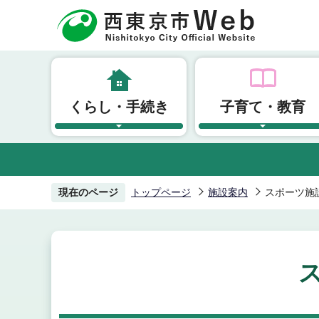
こ
の
ペ
ー
ジ
くらし・手続き
子育て・教育
の
先
頭
で
す
現在のページ
トップページ
施設案内
スポーツ施