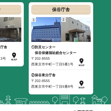
舎
保谷庁舎
二庁舎
①防災センター
保谷保健福祉総合センター
3号
〒202-8555
西東京市中町一丁目5番1号
②保谷東分庁舎
〒202-8555
西東京市中町一丁目6番8号