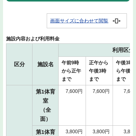
画面サイズに合わせて閲覧
施設内容および利用料金
利用区分
午前9時
正午から
午後3時
区分
施設名
から正午
午後3時
ら午後6
まで
まで
まで
第1体育
7,600円
7,600円
7,60
室
（全
面）
第1体育
3,800円
3,800円
3,80