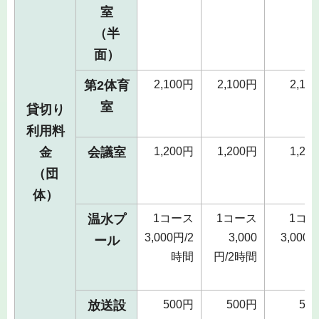
室
（半
面）
第2体育
2,100円
2,100円
2,10
室
貸切り
利用料
金
会議室
1,200円
1,200円
1,20
（団
体）
温水プ
1コース
1コース
1コ
3,000円/2
3,000
3,000円
ール
時間
円/2時間
時
放送設
500円
500円
50