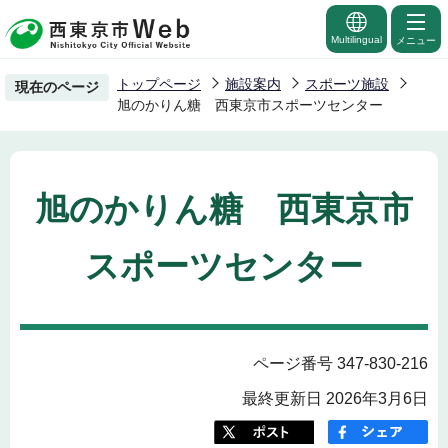
こ
の
Multilingual
メニュー
ペ
トップページ
施設案内
スポーツ施設
現在のページ
ー
旭のかりん糖 西東京市スポーツセンター
ジ
の
先
旭のかりん糖 西東京市
頭
で
スポーツセンター
す
ページ番号 347-830-216
最終更新日 2026年3月6日