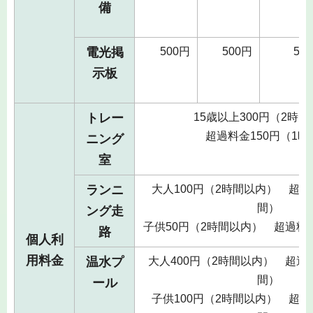
備
電光掲
500円
500円
50
示板
トレー
15歳以上300円（2時
超過料金150円（1時
ニング
室
ランニ
大人100円（2時間以内） 超過
間）
ング走
子供50円（2時間以内） 超過料
路
個人利
用料金
温水プ
大人400円（2時間以内） 超過料
間）
ール
子供100円（2時間以内） 超過