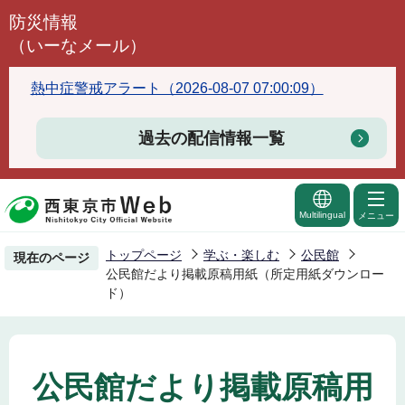
こ
防災情報
の
（いーなメール）
ペ
ー
熱中症警戒アラート（2026-08-07 07:00:09）
ジ
の
過去の配信情報一覧
先
頭
で
Multilingual
メニュー
す
トップページ
学ぶ・楽しむ
公民館
現在のページ
公民館だより掲載原稿用紙（所定用紙ダウンロー
ド）
公民館だより掲載原稿用