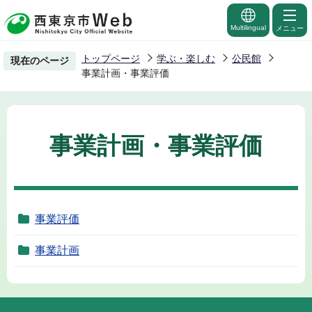
こ
の
Multilingual
メニュー
ペ
トップページ
学ぶ・楽しむ
公民館
現在のページ
ー
事業計画・事業評価
ジ
の
先
事業計画・事業評価
頭
で
す
事業評価
事業計画