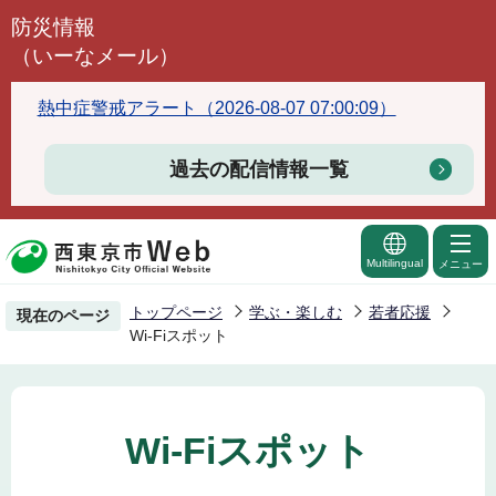
こ
防災情報
の
（いーなメール）
ペ
ー
熱中症警戒アラート（2026-08-07 07:00:09）
ジ
の
過去の配信情報一覧
先
頭
で
Multilingual
メニュー
す
トップページ
学ぶ・楽しむ
若者応援
現在のページ
Wi-Fiスポット
Wi-Fiスポット