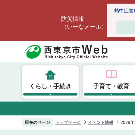
こ
熱中症警戒ア
の
防災情報
ペ
（いーなメール）
ー
ジ
の
先
頭
で
す
くらし・手続き
子育て・教育
現在のページ
トップページ
イベント情報
2026