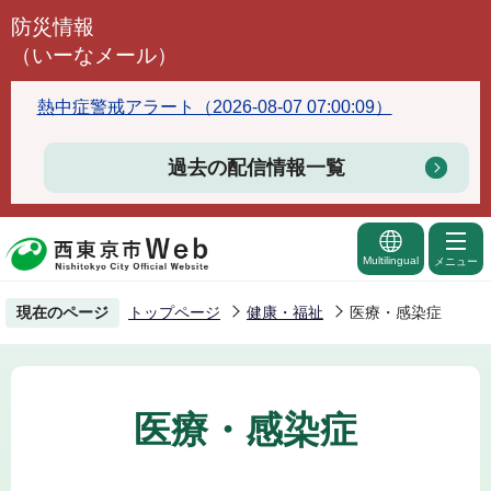
こ
防災情報
の
（いーなメール）
ペ
ー
熱中症警戒アラート（2026-08-07 07:00:09）
ジ
の
過去の配信情報一覧
先
頭
で
Multilingual
メニュー
す
現在のページ
トップページ
健康・福祉
医療・感染症
医療・感染症