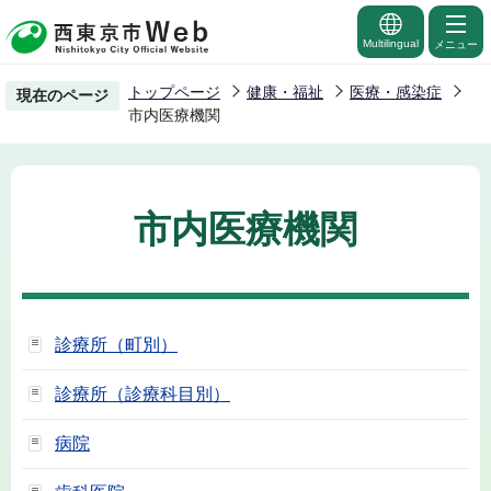
こ
の
Multilingual
メニュー
ペ
トップページ
健康・福祉
医療・感染症
現在のページ
ー
市内医療機関
ジ
の
先
市内医療機関
頭
で
す
診療所（町別）
診療所（診療科目別）
病院