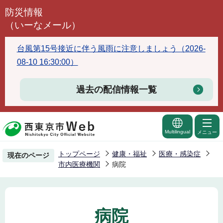
こ
防災情報
の
（いーなメール）
ペ
ー
台風第15号接近に伴う風雨に注意しましょう（2026-
ジ
08-10 16:30:00）
の
先
過去の配信情報一覧
頭
で
す
Multilingual
メニュー
トップページ
健康・福祉
医療・感染症
現在のページ
市内医療機関
病院
病院