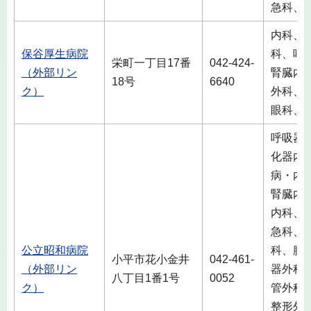
急科、
内科、
保谷厚生病院
科、呼
栄町一丁目17番
042-424-
（外部リン
腎臓内
18号
6640
ク）
外科、
眼科、
呼吸器
化器内
病・内
腎臓内
内科、
急科、
公立昭和病院
科、膠
小平市花小金井
042-461-
（外部リン
器外科
八丁目1番1号
0052
ク）
管外科
整形外