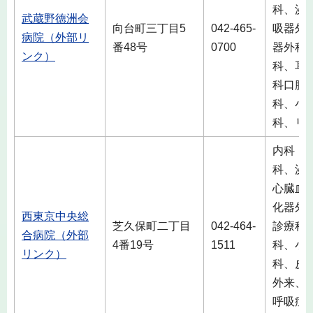
科、泌
武蔵野徳洲会
向台町三丁目5
042-465-
吸器外
病院（外部リ
番48号
0700
器外科
ンク）
科、耳
科口腔
科、小
科、リ
内科・
科、泌
心臓血
化器外
西東京中央総
芝久保町二丁目
042-464-
診療科
合病院（外部
4番19号
1511
科、小
リンク）
科、皮
外来、
呼吸症