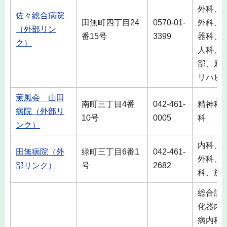
外科、
佐々総合病院
田無町四丁目24
0570-01-
外科、
（外部リン
番15号
3399
器科、
ク）
人科、
部、麻
リハビ
薫風会 山田
南町三丁目4番
042-461-
精神科
病院（外部リ
10号
0005
科
ンク）
内科、
田無病院（外
緑町三丁目6番1
042-461-
外科、
部リンク）
号
2682
科、放
総合診
化器内
病内科