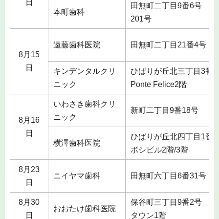
日
田無町二丁目9番6号 野
本町歯科
201号
遠藤歯科医院
田無町二丁目21番4号
8月15
日
キンデンタルクリ
ひばりが丘北三丁目3番5
ニック
Ponte Felice2階
いわさき歯科クリ
新町二丁目9番18号
ニック
8月16
日
ひばりが丘北四丁目1番2
横澤歯科医院
ボシビル2階/3階
8月23
ニイヤマ歯科
田無町六丁目6番31号
日
8月30
保谷町三丁目9番2号 コ
おおたけ歯科医院
日
タウン1階