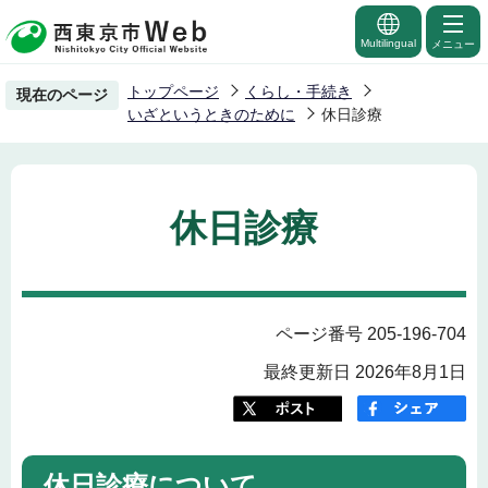
こ
の
Multilingual
メニュー
ペ
トップページ
くらし・手続き
現在のページ
ー
いざというときのために
休日診療
ジ
の
先
休日診療
頭
で
す
ページ番号 205-196-704
最終更新日 2026年8月1日
休日診療について