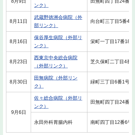
8月9日
田無町四丁目24番1
ンク）
武蔵野徳洲会病院（外
8月11日
向台町三丁目5番48
部リンク）
保谷厚生病院（外部リ
8月16日
栄町一丁目17番18号
ンク）
西東京中央総合病院
8月23日
芝久保町二丁目4番1
（外部リンク）
田無病院（外部リン
8月30日
緑町三丁目6番1号
ク）
佐々総合病院（外部リ
田無町四丁目24番1
ンク）
9月6日
永田外科胃腸内科
南町四丁目12番6号