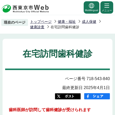
こ
の
Multilingual
メニュー
ペ
トップページ
健康・福祉
成人保健
現在のページ
ー
健康診査
在宅訪問歯科健診
ジ
の
先
在宅訪問歯科健診
頭
で
す
ページ番号 718-543-840
最終更新日 2025年4月1日
歯科医師が訪問して歯科健診が受けられます