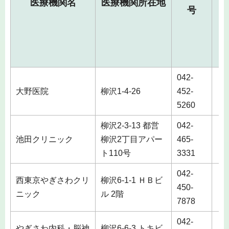
医療機関名
医療機関所在地
号
042-
大野医院
柳沢1-4-26
452-
5260
柳沢2-3-13 都営
042-
池田クリニック
柳沢2丁目アパー
465-
ト110号
3331
042-
西東京やぎさわクリ
柳沢6-1-1 ＨＢビ
450-
土
ニック
ル 2階
7878
042-
やぎさわ内科・脳神
柳沢6-6-3 トキビ