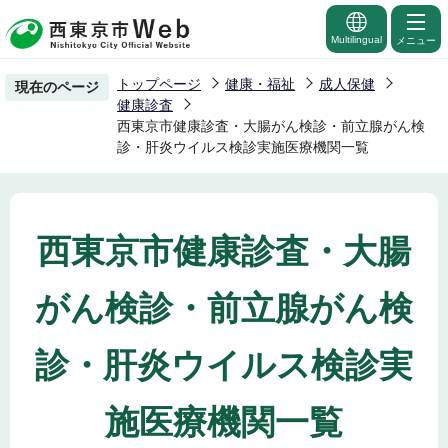
こ
の
Multilingual
メニュー
ペ
トップページ
健康・福祉
成人保健
現在のページ
ー
健康診査
ジ
西東京市健康診査・大腸がん検診・前立腺がん検
診・肝炎ウイルス検診実施医療機関一覧
の
先
頭
で
西東京市健康診査・大腸
す
がん検診・前立腺がん検
診・肝炎ウイルス検診実
施医療機関一覧