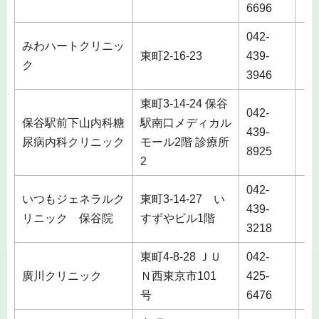
6696
042-
みわハートクリニッ
東町2-16-23
439-
土
ク
3946
東町3-14-24 保谷
042-
保谷駅前下山内科糖
駅南口メディカル
439-
尿病内科クリニック
モール2階 診療所
8925
2
042-
土
いつもジェネラルク
東町3-14-27 い
439-
・
リニック 保谷院
すずやビル1階
3218
日
東町4-8-28 ＪＵ
042-
廣川クリニック
Ｎ西東京市101
425-
号
6476