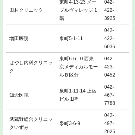
東町4-13-23 メー
042-
田村クリニック
プルヴィレッジ 1
422-
土
階
3925
042-
増田医院
東町5-1-11
422-
土
6036
東町6-6-10 西東
042-
はやし内科クリニッ
京メディカルモー
423-
土
ク
ルＢ区分
0452
042-
泉町1-11-14 上宿
知念医院
467-
ビル 1階
7788
042-
武蔵野総合クリニッ
泉町3-6-9
497-
クいずみ
2025