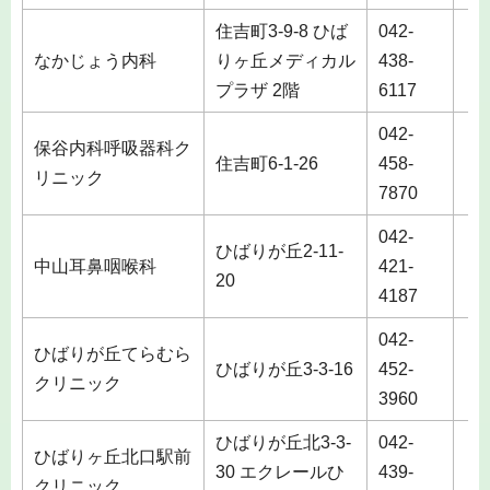
住吉町3-9-8 ひば
042-
なかじょう内科
りヶ丘メディカル
438-
土
プラザ 2階
6117
042-
保谷内科呼吸器科ク
住吉町6-1-26
458-
土
リニック
7870
042-
ひばりが丘2-11-
中山耳鼻咽喉科
421-
土
20
4187
042-
ひばりが丘てらむら
ひばりが丘3-3-16
452-
土
クリニック
3960
ひばりが丘北3-3-
042-
ひばりヶ丘北口駅前
30 エクレールひ
439-
土
クリニック