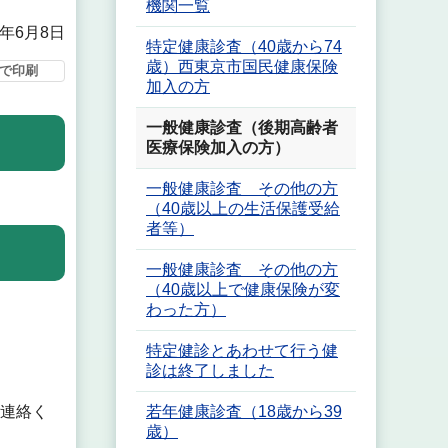
機関一覧
6年6月8日
特定健康診査（40歳から74
歳）西東京市国民健康保険
で印刷
加入の方
一般健康診査（後期高齢者
医療保険加入の方）
一般健康診査 その他の方
（40歳以上の生活保護受給
者等）
一般健康診査 その他の方
（40歳以上で健康保険が変
わった方）
特定健診とあわせて行う健
診は終了しました
若年健康診査（18歳から39
ご連絡く
歳）