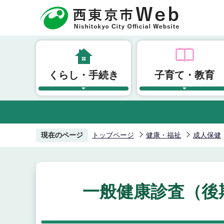
こ
の
ペ
ー
ジ
くらし・手続き
子育て・教育
の
先
頭
で
す
現在のページ
トップページ
健康・福祉
成人保健
一般健康診査（後