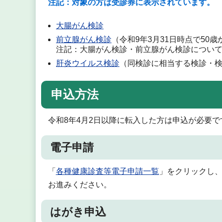
注記：対象の方は受診券に表示されています。
大腸がん検診
前立腺がん検診
（令和9年3月31日時点で50
注記：大腸がん検診・前立腺がん検診につい
肝炎ウイルス検診
（同検診に相当する検診・
申込方法
令和8年4月2日以降に転入した方は申込が必要で
電子申請
「
各種健康診査等電子申請一覧
」をクリックし
お進みください。
はがき申込