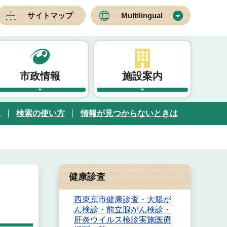
サイトマップ
Multilingual
市政情報
施設案内
覧
検索の使い方
情報が見つからないときは
健康診査
西東京市健康診査・大腸が
ん検診・前立腺がん検診・
肝炎ウイルス検診実施医療