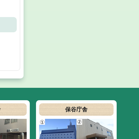
舎
保谷庁舎