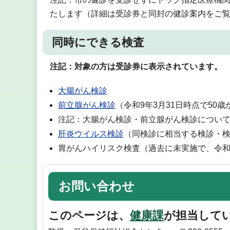
たします（詳細は受診券と同封の健診案内をご
同時にできる検査
注記：対象の方は受診券に表示されています。
大腸がん検診
前立腺がん検診
（令和9年3月31日時点で50
注記：大腸がん検診・前立腺がん検診につい
肝炎ウイルス検診
（同検診に相当する検診・
胃がんハイリスク検査（過去に未実施で、令和9
お問い合わせ
このページは、
健康課
が担当して