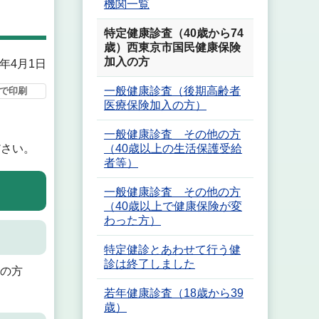
機関一覧
特定健康診査（40歳から74
歳）西東京市国民健康保険
加入の方
6年4月1日
一般健康診査（後期高齢者
で印刷
医療保険加入の方）
一般健康診査 その他の方
（40歳以上の生活保護受給
ださい。
者等）
一般健康診査 その他の方
（40歳以上で健康保険が変
わった方）
特定健診とあわせて行う健
診は終了しました
歳の方
若年健康診査（18歳から39
歳）