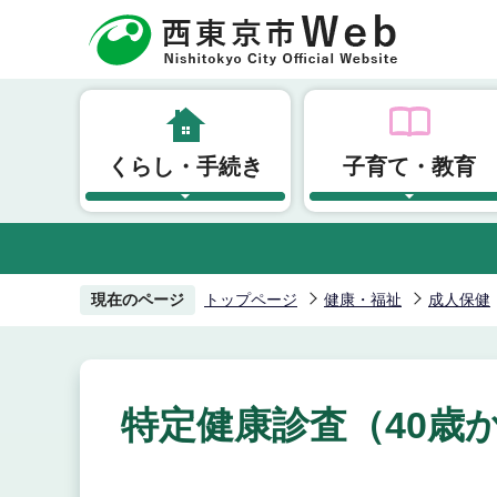
こ
の
ペ
ー
ジ
くらし・手続き
子育て・教育
の
先
頭
で
す
現在のページ
トップページ
健康・福祉
成人保健
特定健康診査（40歳