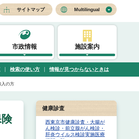
サイトマップ
Multilingual
市政情報
施設案内
覧
検索の使い方
情報が見つからないときは
加入の方
健康診査
保険
西東京市健康診査・大腸が
ん検診・前立腺がん検診・
肝炎ウイルス検診実施医療