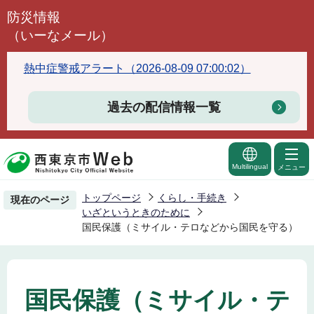
こ
防災情報
の
（いーなメール）
ペ
ー
熱中症警戒アラート（2026-08-09 07:00:02）
ジ
の
過去の配信情報一覧
先
頭
で
Multilingual
メニュー
す
トップページ
くらし・手続き
現在のページ
いざというときのために
国民保護（ミサイル・テロなどから国民を守る）
国民保護（ミサイル・テ