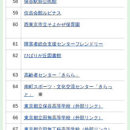
58
保谷駅前公民館
59
住吉会館ルピナス
60
西東京市立そよかぜ保育園
61
障害者総合支援センターフレンドリー
62
ひばりが丘図書館
63
高齢者センター「きらら」
64
南町スポーツ・文化交流センター「きらっ
と」
※
65
東京都立保谷高等学校（外部リンク）
66
東京都立田無高等学校（外部リンク）
67
東京都立田無工科高等学校（外部リンク）