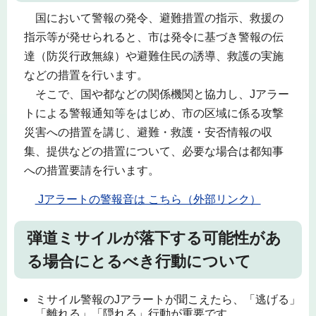
国において警報の発令、避難措置の指示、救援の
指示等が発せられると、市は発令に基づき警報の伝
達（防災行政無線）や避難住民の誘導、救護の実施
などの措置を行います。
そこで、国や都などの関係機関と協力し、Jアラー
トによる警報通知等をはじめ、市の区域に係る攻撃
災害への措置を講じ、避難・救護・安否情報の収
集、提供などの措置について、必要な場合は都知事
への措置要請を行います。
Jアラートの警報音は こちら（外部リンク）
弾道ミサイルが落下する可能性があ
る場合にとるべき行動について
ミサイル警報のJアラートが聞こえたら、「逃げる」
「離れる」「隠れる」行動が重要です。