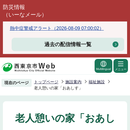
こ
防災情報
の
（いーなメール）
ペ
ー
熱中症警戒アラート（2026-08-09 07:00:02）
ジ
の
過去の配信情報一覧
先
頭
で
Multilingual
メニュー
す
トップページ
施設案内
福祉施設
現在のページ
老人憩いの家「おあしす」
老人憩いの家「おあし