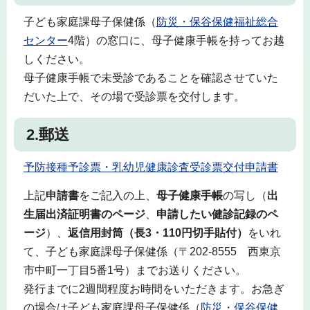
子ども家庭課母子保健係（
防災・保谷保健福祉総合
センター
4階）の窓口に、母子健康手帳を持ってお越
しください。
母子健康手帳で未受診であることを確認させていた
だいた上で、その場で受診票を交付します。
2.郵送
予防接種予診票・乳幼児健康診査受診票交付申請書
上記
申請書
をご記入の上、
母子健康手帳
の写し（
出
生届出済証明書のページ
、
申請したい健診記録のペ
ージ
）、
返信用封筒（長3・110円切手貼付）
をいれ
て、子ども家庭課母子保健係（〒202-8555 西東京
市中町一丁目5番1号）までお送りください。
発行までに2週間程度お時間をいただきます。お急ぎ
の場合は子ども家庭課母子保健係（
防災・保谷保健