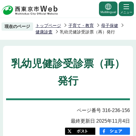
こ
の
Multilingual
メニュー
ペ
トップページ
子育て・教育
母子保健
現在のページ
ー
健康診査
乳幼児健診受診票（再）発行
ジ
の
先
乳幼児健診受診票（再）
頭
で
発行
す
ページ番号 316-236-156
最終更新日 2025年11月4日