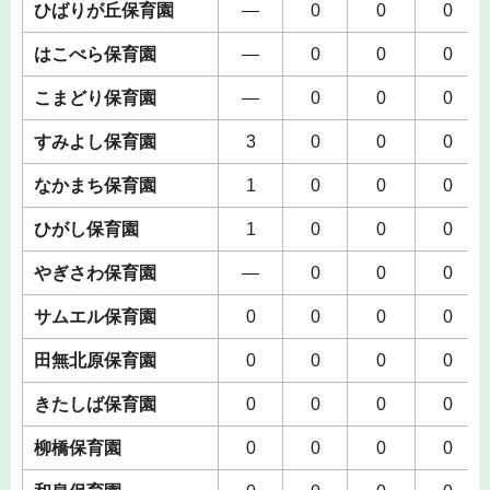
ひばりが丘保育園
―
0
0
0
はこべら保育園
―
0
0
0
こまどり保育園
―
0
0
0
すみよし保育園
3
0
0
0
なかまち保育園
1
0
0
0
ひがし保育園
1
0
0
0
やぎさわ保育園
―
0
0
0
サムエル保育園
0
0
0
0
田無北原保育園
0
0
0
0
きたしば保育園
0
0
0
0
柳橋保育園
0
0
0
0