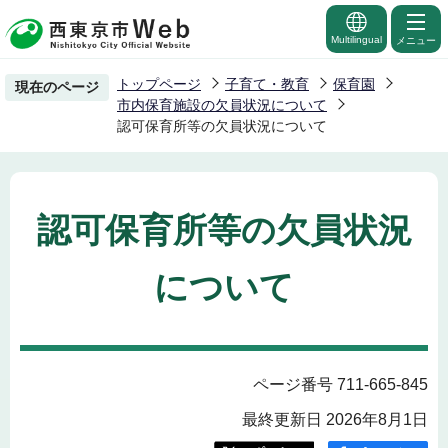
こ
の
Multilingual
メニュー
ペ
トップページ
子育て・教育
保育園
現在のページ
ー
市内保育施設の欠員状況について
ジ
認可保育所等の欠員状況について
の
先
頭
認可保育所等の欠員状況
で
す
について
ページ番号 711-665-845
最終更新日 2026年8月1日