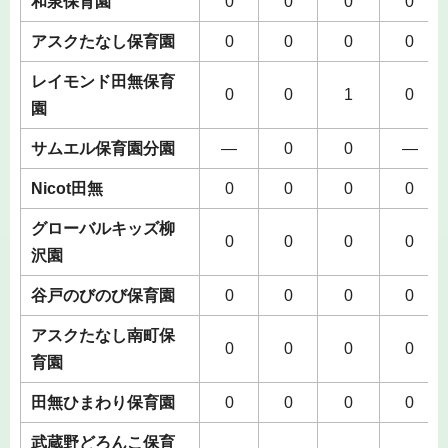
和泉保育園
0
0
0
0
アスクたなし保育園
0
0
0
0
レイモンド田無保育
0
0
1
0
園
サムエル保育園分園
―
0
0
―
Nicot田無
0
0
0
0
グローバルキッズ柳
0
0
0
0
沢園
谷戸のびのび保育園
0
0
0
0
アスクたなし南町保
0
0
0
0
育園
田無ひまわり保育園
0
0
0
0
武蔵野どろんこ保育