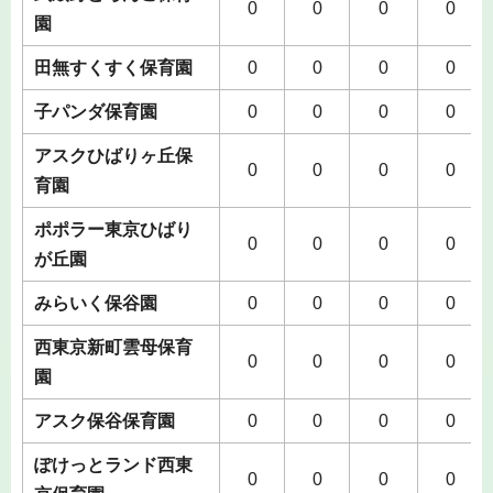
0
0
0
0
園
田無すくすく保育園
0
0
0
0
子パンダ保育園
0
0
0
0
アスクひばりヶ丘保
0
0
0
0
育園
ポポラー東京ひばり
0
0
0
0
が丘園
みらいく保谷園
0
0
0
0
西東京新町雲母保育
0
0
0
0
園
アスク保谷保育園
0
0
0
0
ぽけっとランド西東
0
0
0
0