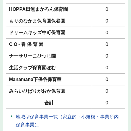
HOPPA田無まかろん保育園
0
もりのなかま保育園保谷園
0
ドリームキッズ中町保育園
0
C O - 春 保 育 園
0
ナーサリーこひつじ園
0
生活クラブ保育園ぽむ
0
Manamana下保谷保育室
0
みらいひばりがおか保育園
0
合計
0
地域型保育事業一覧（家庭的・小規模・事業所内
保育事業）