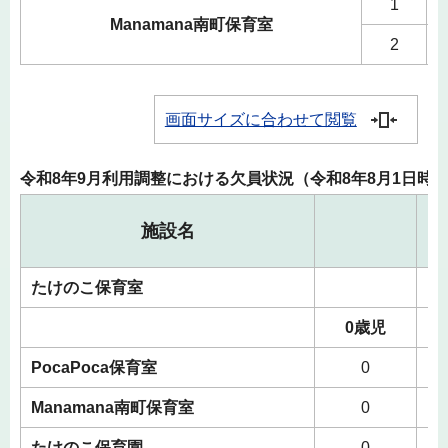
1
Manamana南町保育室
2
画面サイズに合わせて閲覧
令和8年9月利用調整における欠員状況（令和8年8月1日時
0
施設名
たけのこ保育室
0歳児
PocaPoca保育室
0
Manamana南町保育室
0
たけのこ保育園
0