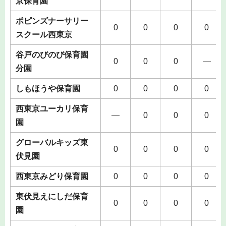
京保育園
ポピンズナーサリー
0
0
0
0
スクール西東京
谷戸のびのび保育園
0
0
0
―
分園
しもほうや保育園
0
0
0
0
西東京ユーカリ保育
―
0
0
0
園
グローバルキッズ東
0
0
0
0
伏見園
西東京みどり保育園
0
0
0
0
東伏見えにしだ保育
0
0
0
0
園