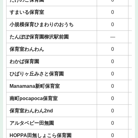
すまいる保育室
0
小規模保育ひまわりのおうち
0
たんぽぽ保育園柳沢駅前園
―
保育室わんわん
0
わかば保育園
0
ひばりヶ丘みさと保育園
0
Manamana新町保育室
0
南町pocapoca保育室
0
保育室わんわん2nd
0
アルタベビー田無園
0
HOPPA田無しょこら保育園
0