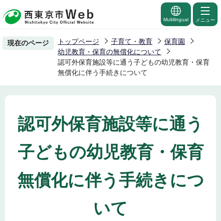
こ
の
Multilingual
メニュー
ペ
トップページ
子育て・教育
保育園
現在のページ
ー
幼児教育・保育の無償化について
ジ
認可外保育施設等に通う子どもの幼児教育・保育
無償化に伴う手続きについて
の
先
頭
で
認可外保育施設等に通う
す
子どもの幼児教育・保育
無償化に伴う手続きにつ
いて