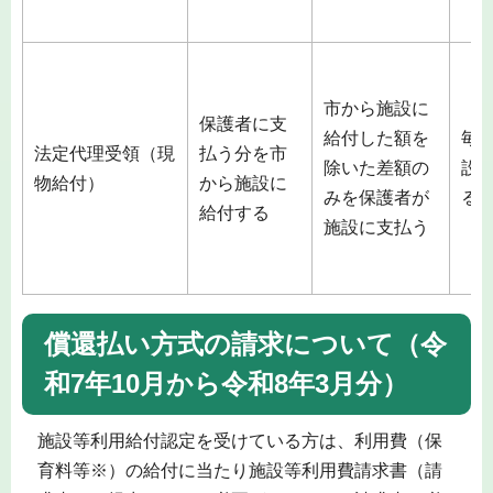
市から施設に
保護者に支
給付した額を
毎
法定代理受領（現
払う分を市
除いた差額の
設
物給付）
から施設に
みを保護者が
る
給付する
施設に支払う
償還払い方式の請求について（令
和7年10月から令和8年3月分）
施設等利用給付認定を受けている方は、利用費（保
育料等※）の給付に当たり施設等利用費請求書（請