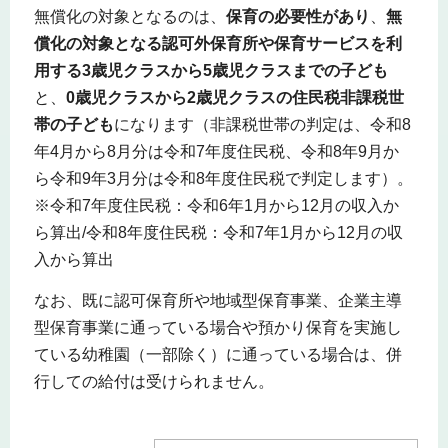
無償化の対象となるのは、
保育の必要性があり
、
無
償化の対象となる認可外保育所や保育サービスを利
用する3歳児クラスから5歳児クラスまでの子ども
と、
0歳児クラスから2歳児クラスの住民税非課税世
帯の子ども
になります（非課税世帯の判定は、令和8
年4月から8月分は令和7年度住民税、令和8年9月か
ら令和9年3月分は令和8年度住民税で判定します）。
※令和7年度住民税：令和6年1月から12月の収入か
ら算出/令和8年度住民税：令和7年1月から12月の収
入から算出
なお、既に認可保育所や地域型保育事業、企業主導
型保育事業に通っている場合や預かり保育を実施し
ている幼稚園（一部除く）に通っている場合は、併
行しての給付は受けられません。