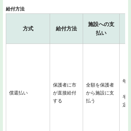
給付方法
施設への支
方式
給付方法
払い
年
保護者に市
全額を保護者
（
償還払い
が直接給付
から施設に支
半
する
払う
定