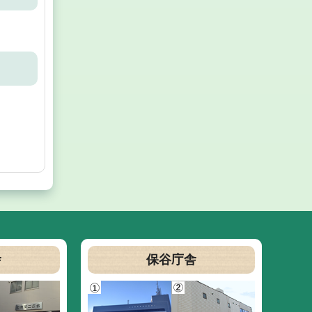
舎
保谷庁舎