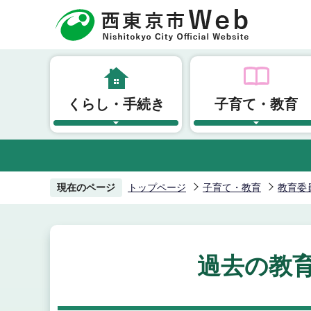
こ
の
ペ
ー
ジ
くらし・手続き
子育て・教育
の
先
頭
で
す
現在のページ
トップページ
子育て・教育
教育委
過去の教