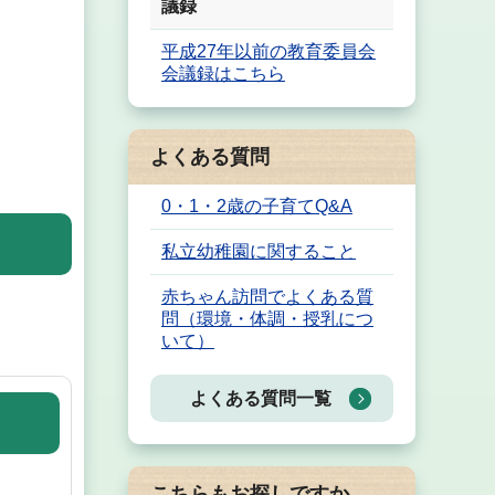
議録
平成27年以前の教育委員会
会議録はこちら
よくある質問
0・1・2歳の子育てQ&A
私立幼稚園に関すること
赤ちゃん訪問でよくある質
問（環境・体調・授乳につ
いて）
よくある質問一覧
こちらもお探しですか