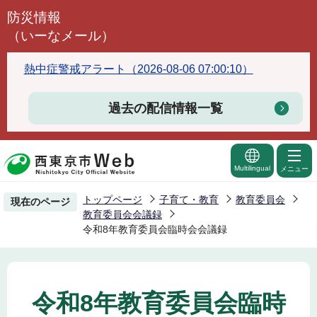
こ
防災情報
の
（いーなメール）
ペ
ー
熱中症警戒アラート（2026-08-06 07:00:10）
ジ
の
過去の配信情報一覧
先
頭
で
Multilingual
メニュー
す
トップページ
子育て・教育
教育委員会
現在のページ
教育委員会会議録
令和8年教育委員会臨時会会議録
令和8年教育委員会臨時