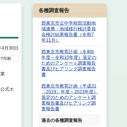
各種調査報告
西東京市立中学校部活動地
域連携・地域移行検討委員
会検討結果報告書（令和7
年11月）
年4月30日
西東京市教育計画（令和6
年度～令和10年度）策定の
で印刷
ためのアンケート調査報告
書及びヒアリング調査報告
事業
書
西東京市教育計画（平成31
の公式ホ
〔2019〕年度～2023年度）
策定のためのアンケート調
査報告書及びヒアリング調
査報告書
過去の各種調査報告