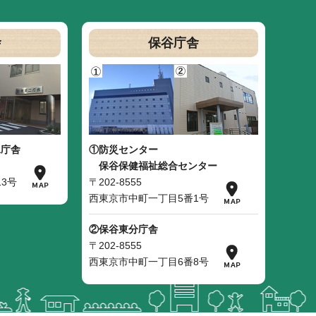
舎
保谷庁舎
二庁舎
①防災センター
保谷保健福祉総合センター
3号
〒202-8555
西東京市中町一丁目5番1号
②保谷東分庁舎
〒202-8555
西東京市中町一丁目6番8号