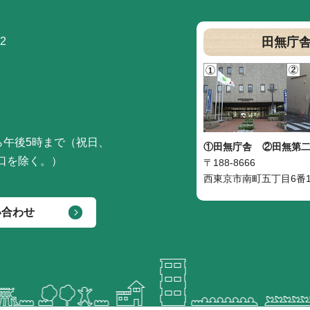
2
田無庁
ら午後5時まで（祝日、
①田無庁舎
②田無第
口を除く。）
〒188-8666
西東京市南町五丁目6番1
い合わせ