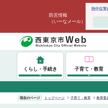
こ
熱中症警戒ア
の
防災情報
ペ
（いーなメール）
ー
ジ
の
先
頭
で
す
くらし・手続き
子育て・教育
現在のページ
トップページ
子育て・教育
教育委