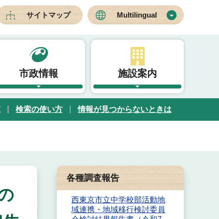
サイトマップ
Multilingual
市政情報
施設案内
覧
検索の使い方
情報が見つからないときは
各種調査報告
の
西東京市立中学校部活動地
域連携・地域移行検討委員