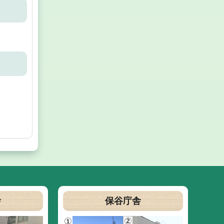
舎
保谷庁舎