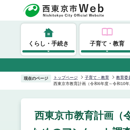
こ
の
ペ
ー
ジ
くらし・手続き
子育て・教育
の
先
頭
で
す
トップページ
子育て・教育
教育委
現在のページ
西東京市教育計画（令和6年度～令和10
西東京市教育計画（令