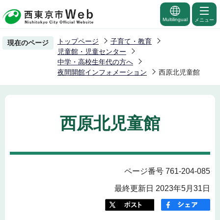
こ
の
Multilingual
メニュー
ペ
トップページ
子育て・教育
現在のページ
ー
児童館・児童センター
ジ
中学・高校生年代の方へ
夜間開館インフォメーション
西原北児童館
の
先
頭
で
西原北児童館
す
ページ番号 761-204-085
最終更新日 2023年5月31日