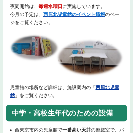
夜間開館は、
毎週水曜日
に実施しています。
今月の予定は、
西原北児童館のイベント情報
のペー
ジをご覧ください。
児童館の場所など詳細は、施設案内の
「
西原北児童
館
」
をご覧ください。
中学・高校生年代のための設備
西東京市内の児童館で
一番高い天井
の遊戯室で、バ