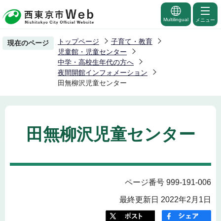
こ
の
Multilingual
メニュー
ペ
トップページ
子育て・教育
現在のページ
ー
児童館・児童センター
ジ
中学・高校生年代の方へ
夜間開館インフォメーション
の
田無柳沢児童センター
先
頭
で
す
田無柳沢児童センター
ページ番号 999-191-006
最終更新日 2022年2月1日