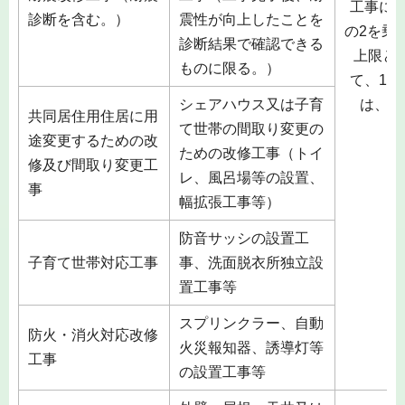
工事に
診断を含む。）
震性が向上したことを
の2を乗
診断結果で確認できる
上限と
ものに限る。）
て、1
シェアハウス又は子育
は、5
共同居住用住居に用
て世帯の間取り変更の
途変更するための改
ための改修工事（トイ
修及び間取り変更工
レ、風呂場等の設置、
事
幅拡張工事等）
防音サッシの設置工
子育て世帯対応工事
事、洗面脱衣所独立設
置工事等
スプリンクラー、自動
防火・消火対応改修
火災報知器、誘導灯等
工事
の設置工事等