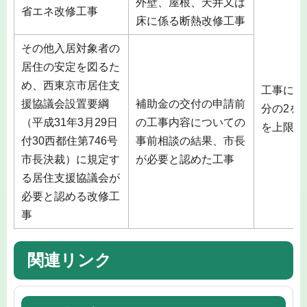
外壁、屋根、天井又は
省エネ改修工事
床に係る断熱改修工事
その他入居対象者の
居住の安定を図るた
め、西東京市居住支
工事にか
援協議会設置要綱
補助金の交付の申請前
分の2を
（平成31年3月29日
の工事内容についての
を上限と
付30西都住第746号
事前相談の結果、市長
市長決裁）に規定す
が必要と認めた工事
る居住支援協議会が
必要と認める改修工
事
関連リンク