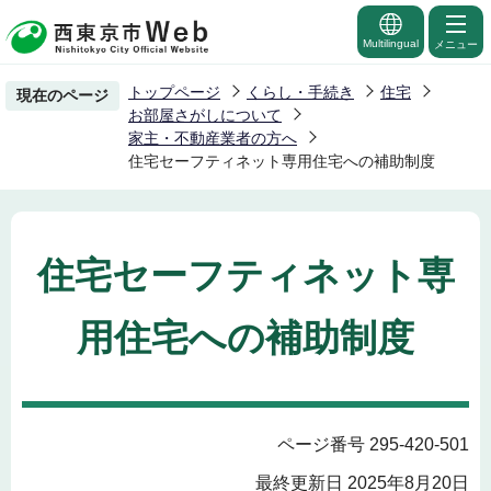
こ
の
Multilingual
メニュー
ペ
トップページ
くらし・手続き
住宅
現在のページ
ー
お部屋さがしについて
ジ
家主・不動産業者の方へ
住宅セーフティネット専用住宅への補助制度
の
先
頭
で
住宅セーフティネット専
す
用住宅への補助制度
ページ番号 295-420-501
最終更新日 2025年8月20日