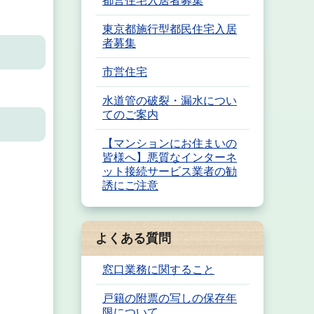
都営住宅入居者募集
東京都施行型都民住宅入居
者募集
市営住宅
水道管の破裂・漏水につい
てのご案内
【マンションにお住まいの
皆様へ】悪質なインターネ
ット接続サービス業者の勧
誘にご注意
よくある質問
窓口業務に関すること
戸籍の附票の写しの保存年
限について