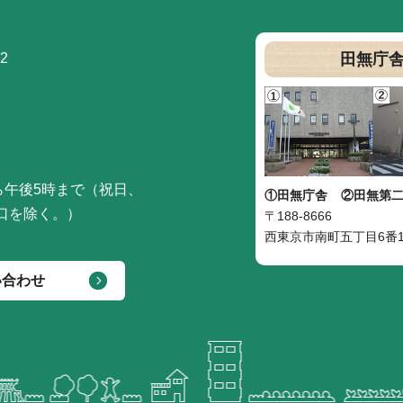
2
田無庁
ら午後5時まで（祝日、
①田無庁舎
②田無第
口を除く。）
〒188-8666
西東京市南町五丁目6番1
い合わせ