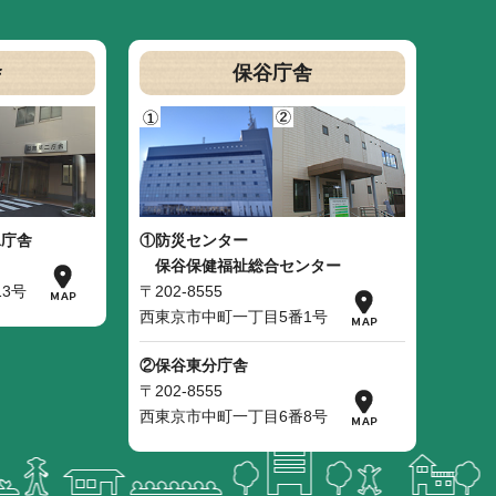
舎
保谷庁舎
二庁舎
①防災センター
保谷保健福祉総合センター
3号
〒202-8555
西東京市中町一丁目5番1号
②保谷東分庁舎
〒202-8555
西東京市中町一丁目6番8号