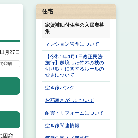
住宅
家賃補助付住宅の入居者募
集
マンション管理について
11月27日
【令和5年4月1日改正民法
施行】越境した竹木の枝の
で印刷
切り取りに関するルールの
変更について
空き家バンク
お部屋さがしについて
耐震・リフォームについて
空き家関連情報
に困窮