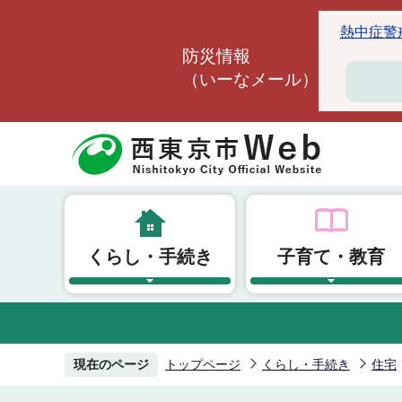
こ
熱中症警戒ア
の
防災情報
ペ
（いーなメール）
ー
ジ
の
先
頭
で
す
くらし・手続き
子育て・教育
現在のページ
トップページ
くらし・手続き
住宅