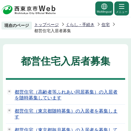
こ
の
Multilingual
メニュー
ペ
トップページ
くらし・手続き
住宅
現在のページ
ー
都営住宅入居者募集
ジ
の
先
都営住宅入居者募集
頭
で
す
都営住宅（高齢者等ふれあい同居募集）の入居者
を随時募集しています
都営住宅（東京都随時募集）の入居者を募集しま
す
都営住宅（東京都毎月募集）の入居者を募集して