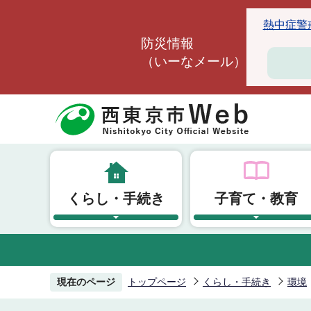
こ
熱中症警戒ア
の
防災情報
ペ
（いーなメール）
ー
ジ
の
先
頭
で
す
くらし・手続き
子育て・教育
現在のページ
トップページ
くらし・手続き
環境