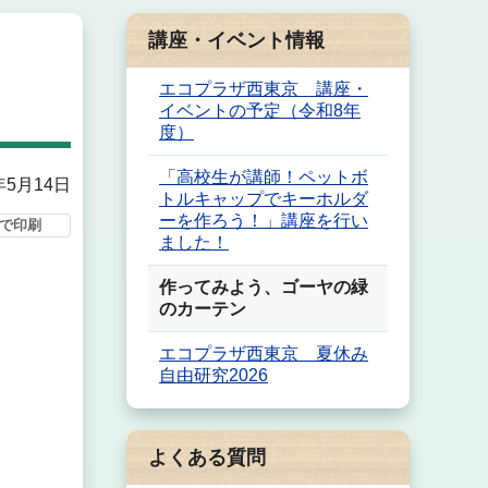
講座・イベント情報
エコプラザ西東京 講座・
イベントの予定（令和8年
度）
「高校生が講師！ペットボ
年5月14日
トルキャップでキーホルダ
ーを作ろう！」講座を行い
で印刷
ました！
作ってみよう、ゴーヤの緑
のカーテン
エコプラザ西東京 夏休み
自由研究2026
よくある質問