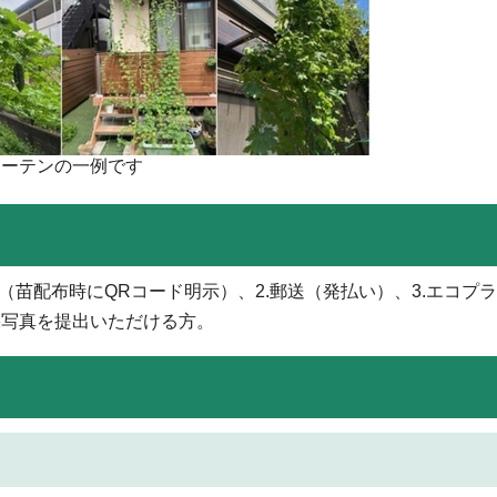
カーテンの一例です
（苗配布時にQRコード明示）、2.郵送（発払い）、3.エコプ
果写真を提出いただける方。