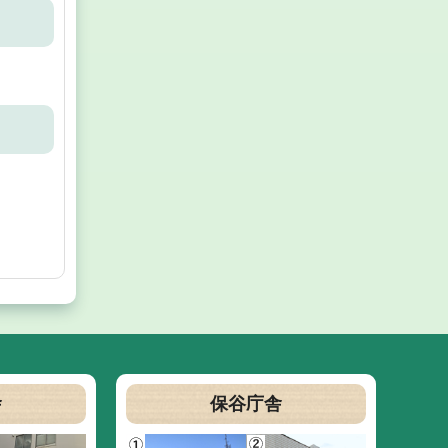
舎
保谷庁舎