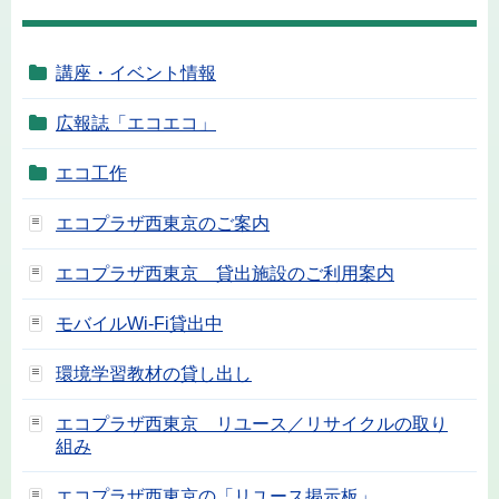
講座・イベント情報
広報誌「エコエコ」
エコ工作
エコプラザ西東京のご案内
エコプラザ西東京 貸出施設のご利用案内
モバイルWi-Fi貸出中
環境学習教材の貸し出し
エコプラザ西東京 リユース／リサイクルの取り
組み
エコプラザ西東京の「リユース掲示板」