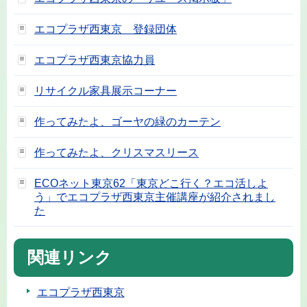
エコプラザ西東京 登録団体
エコプラザ西東京協力員
リサイクル家具展示コーナー
作ってみたよ、ゴーヤの緑のカーテン
作ってみたよ、クリスマスリース
ECOネット東京62「東京どこ行く？エコ活しよ
う」でエコプラザ西東京主催講座が紹介されまし
た
関連リンク
エコプラザ西東京