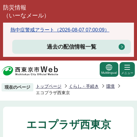
こ
防災情報
の
（いーなメール）
ペ
ー
熱中症警戒アラート（2026-08-07 07:00:09）
ジ
の
過去の配信情報一覧
先
頭
で
Multilingual
メニュー
す
トップページ
くらし・手続き
環境
現在のページ
エコプラザ西東京
エコプラザ西東京