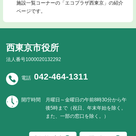
施設一覧コーナーの「エコプラザ西東京」の紹介
ページです。
西東京市役所
法人番号1000020132292
042-464-1311
電話
開庁時間
月曜日～金曜日の午前8時30分から午
後5時まで（祝日、年末年始を除く。
また、一部の窓口を除く。）