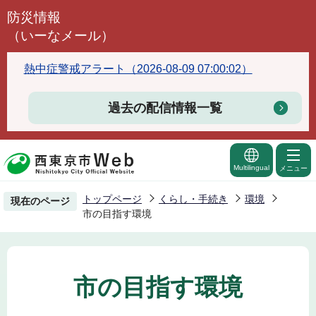
こ
防災情報
の
（いーなメール）
ペ
ー
熱中症警戒アラート（2026-08-09 07:00:02）
ジ
の
過去の配信情報一覧
先
頭
で
Multilingual
メニュー
す
トップページ
くらし・手続き
環境
現在のページ
市の目指す環境
市の目指す環境