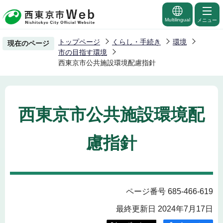
こ
の
Multilingual
メニュー
ペ
トップページ
くらし・手続き
環境
現在のページ
ー
市の目指す環境
ジ
西東京市公共施設環境配慮指針
の
先
頭
西東京市公共施設環境配
で
す
慮指針
ページ番号 685-466-619
最終更新日 2024年7月17日