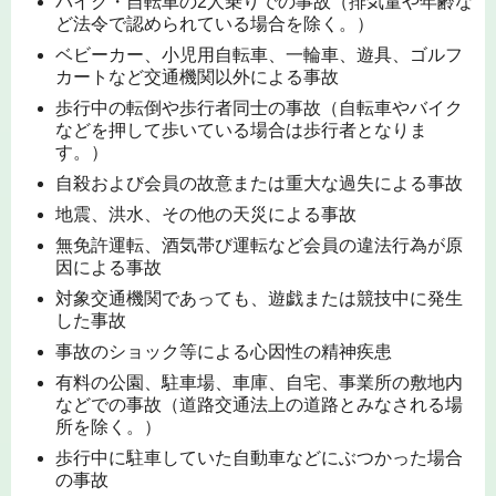
バイク・自転車の2人乗りでの事故（排気量や年齢な
ど法令で認められている場合を除く。）
ベビーカー、小児用自転車、一輪車、遊具、ゴルフ
カートなど交通機関以外による事故
歩行中の転倒や歩行者同士の事故（自転車やバイク
などを押して歩いている場合は歩行者となりま
す。）
自殺および会員の故意または重大な過失による事故
地震、洪水、その他の天災による事故
無免許運転、酒気帯び運転など会員の違法行為が原
因による事故
対象交通機関であっても、遊戯または競技中に発生
した事故
事故のショック等による心因性の精神疾患
有料の公園、駐車場、車庫、自宅、事業所の敷地内
などでの事故（道路交通法上の道路とみなされる場
所を除く。）
歩行中に駐車していた自動車などにぶつかった場合
の事故