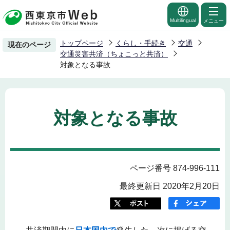
こ
の
Multilingual
メニュー
ペ
トップページ
くらし・手続き
交通
現在のページ
ー
交通災害共済（ちょこっと共済）
ジ
対象となる事故
の
先
頭
対象となる事故
で
す
ページ番号 874-996-111
最終更新日 2020年2月20日