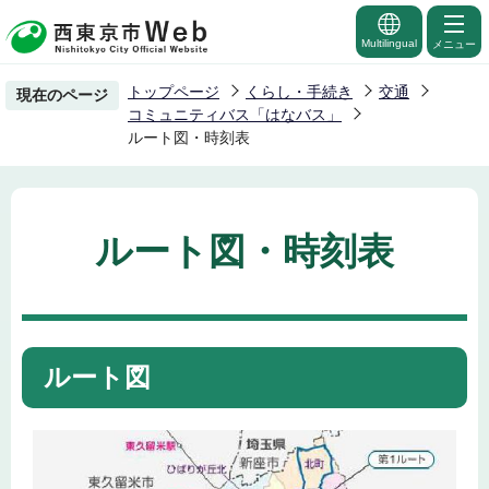
こ
の
Multilingual
メニュー
ペ
トップページ
くらし・手続き
交通
現在のページ
ー
コミュニティバス「はなバス」
ジ
ルート図・時刻表
の
先
頭
ルート図・時刻表
で
す
ルート図