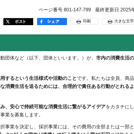
ページ番号 801-147-799
最終更新日 2025
印刷
大きな文字
活動団体など（以下、団体といいます。）が、
市内の消費生活
利用するという生活様式や活動のこと
です。私たちは全員、商
かな消費生活を送るためには、合理的で責任ある行動がとれる
。
育み、安心で持続可能な消費生活に繋がるアイデア
をカタチに
、事業を募集します。
採択事業を決定し、採択事業には、その費用の全部または一部