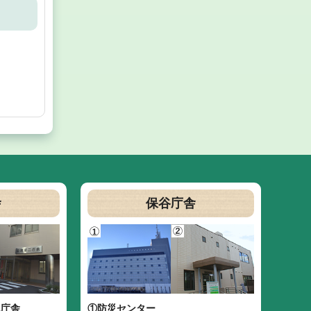
舎
保谷庁舎
二庁舎
①防災センター