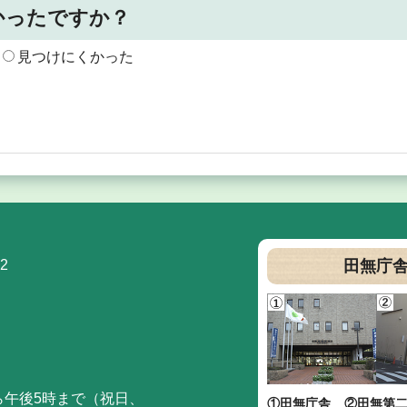
かったですか？
見つけにくかった
2
田無庁
ら午後5時まで（祝日、
①田無庁舎
②田無第