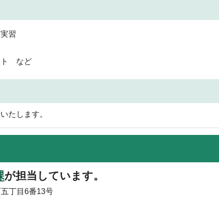
理実習
ント など
せいたします。
課
が担当しています。
町五丁目6番13号