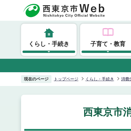
こ
の
ペ
ー
ジ
くらし・手続き
子育て・教育
の
先
頭
で
す
現在のページ
トップページ
くらし・手続き
消費
西東京市