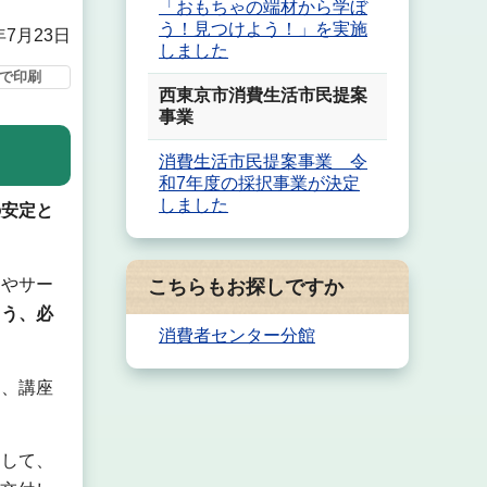
「おもちゃの端材から学ぼ
う！見つけよう！」を実施
年7月23日
しました
で印刷
西東京市消費生活市民提案
事業
消費生活市民提案事業 令
和7年度の採択事業が決定
しました
の安定と
品やサー
こちらもお探しですか
よう、必
消費者センター分館
し、講座
として、