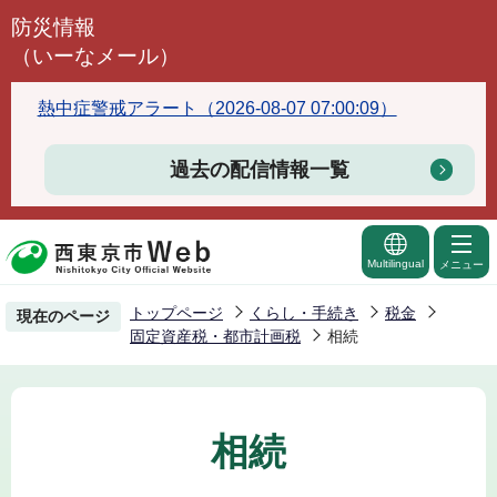
こ
防災情報
の
（いーなメール）
ペ
ー
熱中症警戒アラート（2026-08-07 07:00:09）
ジ
の
過去の配信情報一覧
先
頭
で
Multilingual
メニュー
す
トップページ
くらし・手続き
税金
現在のページ
固定資産税・都市計画税
相続
相続